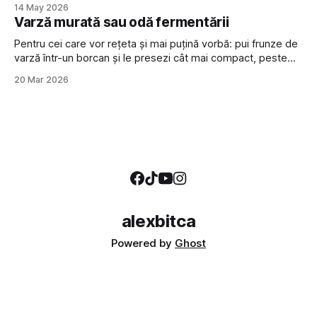
14 May 2026
sunt mici) în rondele de vreo jumătate de centimetru
Varză murată sau odă fermentării
grosime și pune-le
Pentru cei care vor rețeta și mai puțină vorbă: pui frunze de
varză într-un borcan și le presezi cât mai compact, peste
care torni saramură din apă cu 2% sare în volum (spre
20 Mar 2026
exemplu, 20 g de sare la 1 litru de apă) și pui o greutate ca
să
alexbitca
Powered by
Ghost