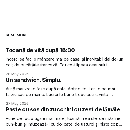
READ MORE
Tocană de vită după 18:00
Încerci să faci o mâncare mai de casă, și inevitabil dai de-un
colț de bucătărie franceză. Tot ce-i lipsea ceaunului
acestuia să fie un veritabil à la bourguignon era vin roșu în
28 May 2026
loc de apă, și o atitudine disprețuitoare față de cei care nu
Un sandwich. Simplu.
pot pronunța “croissant” cu
Ai să mai vrei o felie după asta. Abține-te. Las-o pe mai
târziu sau pe mâine. Lucrurile bune trebuiesc râvnite.
Sandwich-ul e și mai gustos dacă ți se duc gândurile la el
27 May 2026
toată ziua, cu anticipație.
Paste cu sos din zucchini cu zest de lămâie
Pune pe foc o tigaie mai mare, toarnă în ea ulei de măsline
bun-bun și infuzează-l cu doi căței de usturoi și niște cozi
de busuioc. Între timp, taie doi zucchini (sau mai mulți dacă