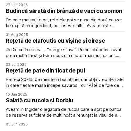
post shared by Alex Bîtca (@albitca) ✦ Într-un bol, mixează
27 Jan 2026
5 ouă cu 100 g de zahăr la viteză mare, timp de vreo 5–7
Budincă sărată din brânză de vaci cu somon
minute, până când compoziția
De cele mai multe ori, rețetele noi se nasc din două cauze:
fie expiră un ingredient, fie lipsește altul. Aveam niște
brânză de vaci în frigider care, la întâi septembrie, ar fi putut
31 Aug 2025
deja să se ducă în clasa întâi la școală. Iar pentru o budincă
Rețetă de clafoutis cu vișine și cireșe
îmi lipseau câteva ingrediente.
🥧 Din ce în ce mai… “merge și așa”. Primul clafoutis a avut
prea multă făină și l-am scos din cuptor mai mult ca un...
chec nereușit, cu un interior dens, monolitic. Al doilea a fost
02 Jul 2025
– meh; în mare parte pentru că am avut prea puțin aluat
Rețetă de pate din ficat de pui
pentru un vas
Petreci 30-45 de minute în bucătărie, dar obții vreo 4-5 zile
în care fiecare masă începe savuros, cu “Pâté de foie de
poulet”; sau, în traducere mai de buget - pate din ficat de
15 Jun 2025
pui. 🐔 Nu aș putea spune ce anume m-a oprit să fac un
Salată cu rucola și Dorblu
pate până
Aveam în frigider o legătură de rucola care a stat pe banca
de rezervă suficient de mult încât a renunțat la visul de a
mai deveni salată. Astăzi, visele se împlinesc… pentru
05 Jun 2025
verdețuri. 🥬 Până acum, am perceput rucola doar ca pe o