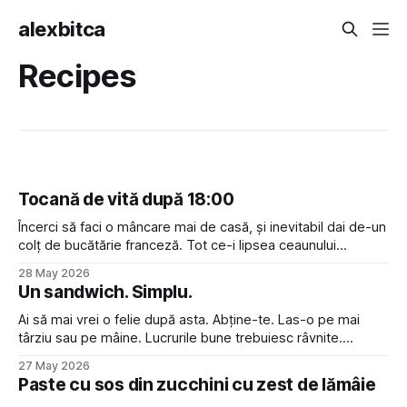
alexbitca
Recipes
Tocană de vită după 18:00
Încerci să faci o mâncare mai de casă, și inevitabil dai de-un
colț de bucătărie franceză. Tot ce-i lipsea ceaunului
acestuia să fie un veritabil à la bourguignon era vin roșu în
28 May 2026
loc de apă, și o atitudine disprețuitoare față de cei care nu
Un sandwich. Simplu.
pot pronunța “croissant” cu
Ai să mai vrei o felie după asta. Abține-te. Las-o pe mai
târziu sau pe mâine. Lucrurile bune trebuiesc râvnite.
Sandwich-ul e și mai gustos dacă ți se duc gândurile la el
27 May 2026
toată ziua, cu anticipație.
Paste cu sos din zucchini cu zest de lămâie