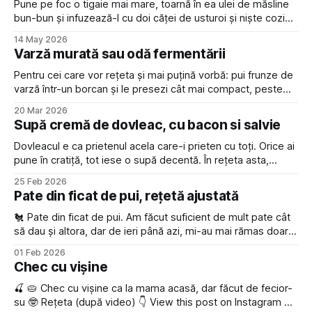
Pune pe foc o tigaie mai mare, toarnă în ea ulei de măsline
bun-bun și infuzează-l cu doi căței de usturoi și niște cozi
de busuioc. Între timp, taie doi zucchini (sau mai mulți dacă
14 May 2026
sunt mici) în rondele de vreo jumătate de centimetru
Varză murată sau odă fermentării
grosime și pune-le
Pentru cei care vor rețeta și mai puțină vorbă: pui frunze de
varză într-un borcan și le presezi cât mai compact, peste
care torni saramură din apă cu 2% sare în volum (spre
20 Mar 2026
exemplu, 20 g de sare la 1 litru de apă) și pui o greutate ca
Supă cremă de dovleac, cu bacon si salvie
să
Dovleacul e ca prietenul acela care-i prieten cu toți. Orice ai
pune în cratiță, tot iese o supă decentă. În rețeta asta,
accentul e pe salvie și bacon, acompaniați de corul
25 Feb 2026
Ingredientelor Uitate prin Frigider. Let's go! Rețeta👇 * Taie
Pate din ficat de pui, rețetă ajustată
ceapa mai mășcat și pune-o la prăjit
🐔 Pate din ficat de pui. Am făcut suficient de mult pate cât
să dau și altora, dar de ieri până azi, mi-au mai rămas doar
impresiile de împărtășit și o rețetă 😅 Rețeta (dupa video) 👇
01 Feb 2026
View this post on Instagram A post shared by Alex Bîtca
Chec cu vișine
(@albitca) 1. Pregătirea bazei
🍒 🥧 Chec cu vișine ca la mama acasă, dar făcut de fecior-
su 🤓 Rețeta (după video) 👇 View this post on Instagram A