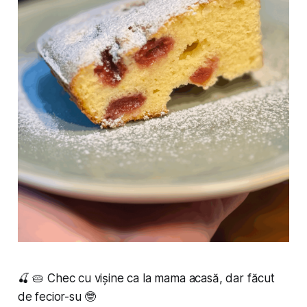
🍒 🥧 Chec cu vișine ca la mama acasă, dar făcut
de fecior-su 🤓