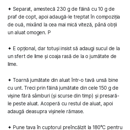
✦ Separat, amestecă 230 g de făină cu 10 g de
praf de copt, apoi adaugă-le treptat în compoziția
de ouă, mixând la cea mai mică viteză, până obții
un aluat omogen. P
✦ E opțional, dar totuși insist să adaugi sucul de la
un sfert de lime și coaja rasă de la o jumătate de
lime.
✦ Toarnă jumătate din aluat într-o tavă unsă bine
cu unt. Treci prin făină jumătate din cele 150 g de
vișine fără sâmburi (și scurse din timp) și presară-
le peste aluat. Acoperă cu restul de aluat, apoi
adaugă deasupra vișinele rămase.
✦ Pune tava în cuptorul preîncălzit la 180°C pentru