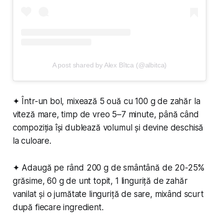
A post shared by Alex Bîtca (@albitca)
✦ Într-un bol, mixează 5 ouă cu 100 g de zahăr la
viteză mare, timp de vreo 5–7 minute, până când
compoziția își dublează volumul și devine deschisă
la culoare.
✦ Adaugă pe rând 200 g de smântână de 20-25%
grăsime, 60 g de unt topit, 1 linguriță de zahăr
vanilat și o jumătate linguriță de sare, mixând scurt
după fiecare ingredient.