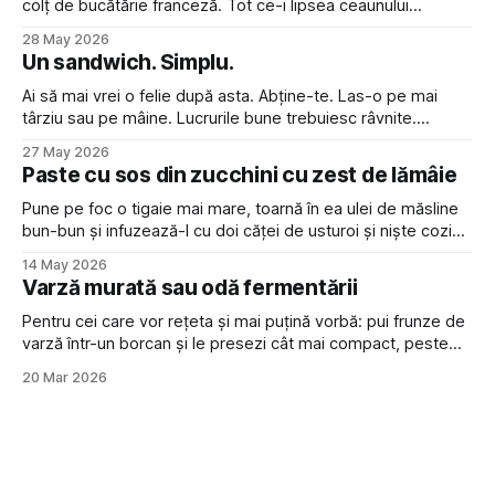
colț de bucătărie franceză. Tot ce-i lipsea ceaunului
acestuia să fie un veritabil à la bourguignon era vin roșu în
28 May 2026
loc de apă, și o atitudine disprețuitoare față de cei care nu
Un sandwich. Simplu.
pot pronunța “croissant” cu
Ai să mai vrei o felie după asta. Abține-te. Las-o pe mai
târziu sau pe mâine. Lucrurile bune trebuiesc râvnite.
Sandwich-ul e și mai gustos dacă ți se duc gândurile la el
27 May 2026
toată ziua, cu anticipație.
Paste cu sos din zucchini cu zest de lămâie
Pune pe foc o tigaie mai mare, toarnă în ea ulei de măsline
bun-bun și infuzează-l cu doi căței de usturoi și niște cozi
de busuioc. Între timp, taie doi zucchini (sau mai mulți dacă
14 May 2026
sunt mici) în rondele de vreo jumătate de centimetru
Varză murată sau odă fermentării
grosime și pune-le
Pentru cei care vor rețeta și mai puțină vorbă: pui frunze de
varză într-un borcan și le presezi cât mai compact, peste
care torni saramură din apă cu 2% sare în volum (spre
20 Mar 2026
exemplu, 20 g de sare la 1 litru de apă) și pui o greutate ca
să