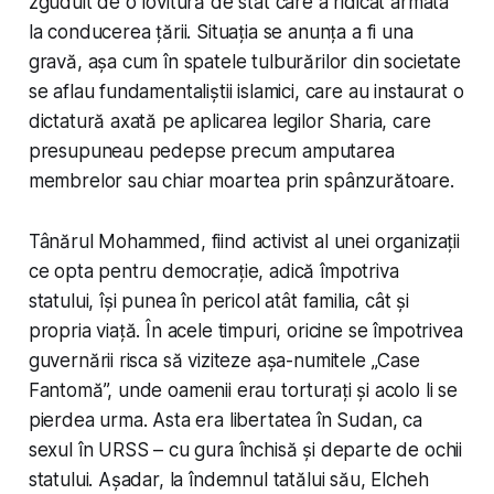
zguduit de o lovitură de stat care a ridicat armata
la conducerea țării. Situația se anunța a fi una
gravă, așa cum în spatele tulburărilor din societate
se aflau fundamentaliștii islamici, care au instaurat o
dictatură axată pe aplicarea legilor Sharia, care
presupuneau pedepse precum amputarea
membrelor sau chiar moartea prin spânzurătoare.
Tânărul Mohammed, fiind activist al unei organizații
ce opta pentru democrație, adică împotriva
statului, își punea în pericol atât familia, cât și
propria viață. În acele timpuri, oricine se împotrivea
guvernării risca să viziteze așa-numitele „Case
Fantomă”, unde oamenii erau torturați și acolo li se
pierdea urma. Asta era libertatea în Sudan, ca
sexul în URSS – cu gura închisă și departe de ochii
statului. Așadar, la îndemnul tatălui său, Elcheh