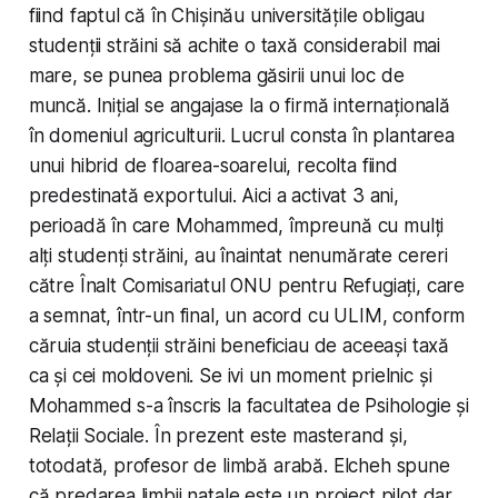
fiind faptul că în Chișinău universitățile obligau
studenții străini să achite o taxă considerabil mai
mare, se punea problema găsirii unui loc de
muncă. Inițial se angajase la o firmă internațională
în domeniul agriculturii. Lucrul consta în plantarea
unui hibrid de floarea-soarelui, recolta fiind
predestinată exportului. Aici a activat 3 ani,
perioadă în care Mohammed, împreună cu mulți
alți studenți străini, au înaintat nenumărate cereri
către Înalt Comisariatul ONU pentru Refugiați, care
a semnat, într-un final, un acord cu ULIM, conform
căruia studenții străini beneficiau de aceeași taxă
ca și cei moldoveni. Se ivi un moment prielnic și
Mohammed s-a înscris la facultatea de Psihologie și
Relații Sociale. În prezent este masterand și,
totodată, profesor de limbă arabă. Elcheh spune
că predarea limbii natale este un proiect pilot dar,