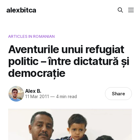
alexbitca
ARTICLES IN ROMANIAN
Aventurile unui refugiat
politic – între dictatură și
democrație
Alex B.
Share
11 Mar 2011
—
4 min read