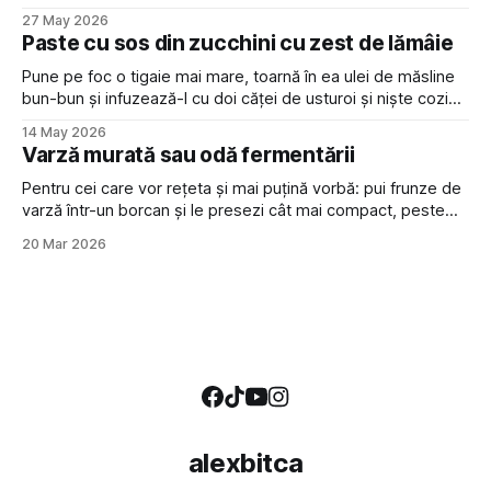
Sandwich-ul e și mai gustos dacă ți se duc gândurile la el
27 May 2026
toată ziua, cu anticipație.
Paste cu sos din zucchini cu zest de lămâie
Pune pe foc o tigaie mai mare, toarnă în ea ulei de măsline
bun-bun și infuzează-l cu doi căței de usturoi și niște cozi
de busuioc. Între timp, taie doi zucchini (sau mai mulți dacă
14 May 2026
sunt mici) în rondele de vreo jumătate de centimetru
Varză murată sau odă fermentării
grosime și pune-le
Pentru cei care vor rețeta și mai puțină vorbă: pui frunze de
varză într-un borcan și le presezi cât mai compact, peste
care torni saramură din apă cu 2% sare în volum (spre
20 Mar 2026
exemplu, 20 g de sare la 1 litru de apă) și pui o greutate ca
să
alexbitca