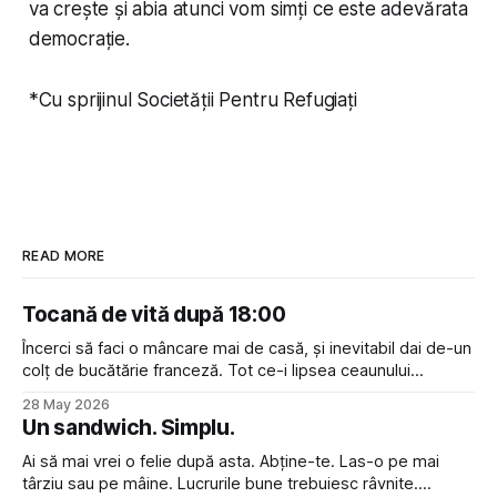
va crește și abia atunci vom simți ce este adevărata
democrație.
*Cu sprijinul Societății Pentru Refugiați
READ MORE
Tocană de vită după 18:00
Încerci să faci o mâncare mai de casă, și inevitabil dai de-un
colț de bucătărie franceză. Tot ce-i lipsea ceaunului
acestuia să fie un veritabil à la bourguignon era vin roșu în
28 May 2026
loc de apă, și o atitudine disprețuitoare față de cei care nu
Un sandwich. Simplu.
pot pronunța “croissant” cu
Ai să mai vrei o felie după asta. Abține-te. Las-o pe mai
târziu sau pe mâine. Lucrurile bune trebuiesc râvnite.