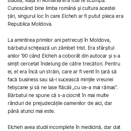
stabilă, viața în România era foarte scumpă.
Cunoscând bine limba română și cultura acestei
țări, singurul loc în care Elcheh ar fi putut pleca era
Republica Moldova.
La amintirea primilor ani petrecuți în Moldova,
bărbatul schițează un zâmbet trist. Era sfârșitul
anilor '90 când Elcheh a coborât din autocar și s-a
simțit cercetat îndelung de către trecători. Pentru
ei, el era încă un străin, care ar fi venit în țară să
facă business sau să-i sucească mințile vreunei
fetișcane și să ne lase flăcăii „cu ce-a mai rămas”.
Bărbatul ne spune că s-a ciocnit în mai multe
rânduri de prejudecățile oamenilor de aici, dar
până atunci mai este.
Elcheh avea studii incomplete în medicină, dar dat