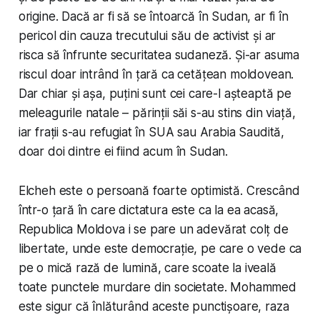
origine. Dacă ar fi să se întoarcă în Sudan, ar fi în
pericol din cauza trecutului său de activist și ar
risca să înfrunte securitatea sudaneză. Și-ar asuma
riscul doar intrând în țară ca cetățean moldovean.
Dar chiar și așa, puțini sunt cei care-l așteaptă pe
meleagurile natale – părinții săi s-au stins din viață,
iar frații s-au refugiat în SUA sau Arabia Saudită,
doar doi dintre ei fiind acum în Sudan.
Elcheh este o persoană foarte optimistă. Crescând
într-o țară în care dictatura este ca la ea acasă,
Republica Moldova i se pare un adevărat colț de
libertate, unde este democrație, pe care o vede ca
pe o mică rază de lumină, care scoate la iveală
toate punctele murdare din societate. Mohammed
este sigur că înlăturând aceste punctișoare, raza