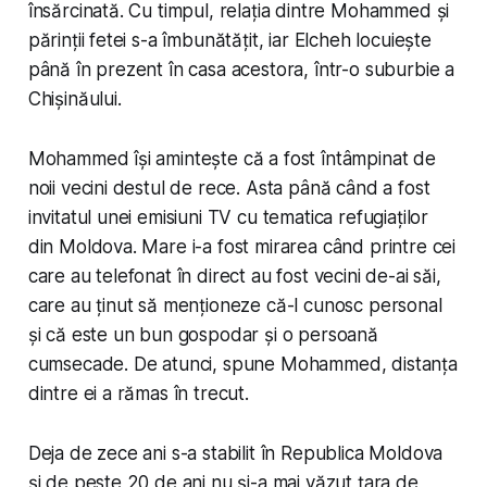
însărcinată. Cu timpul, relația dintre Mohammed și
părinții fetei s-a îmbunătățit, iar Elcheh locuiește
până în prezent în casa acestora, într-o suburbie a
Chișinăului.
Mohammed își amintește că a fost întâmpinat de
noii vecini destul de rece. Asta până când a fost
invitatul unei emisiuni TV cu tematica refugiaților
din Moldova. Mare i-a fost mirarea când printre cei
care au telefonat în direct au fost vecini de-ai săi,
care au ținut să menționeze că-l cunosc personal
și că este un bun gospodar și o persoană
cumsecade. De atunci, spune Mohammed, distanța
dintre ei a rămas în trecut.
Deja de zece ani s-a stabilit în Republica Moldova
și de peste 20 de ani nu și-a mai văzut țara de