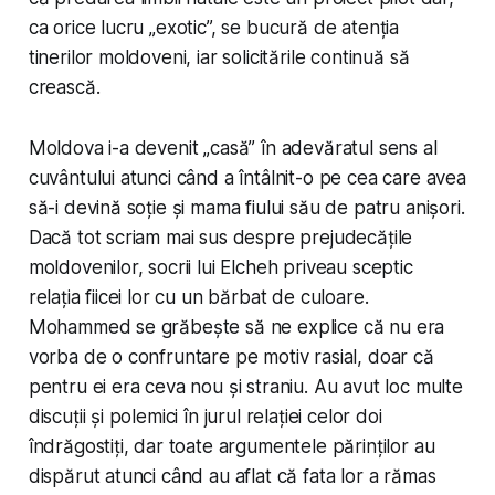
ca orice lucru „exotic”, se bucură de atenția
tinerilor moldoveni, iar solicitările continuă să
crească.
Moldova i-a devenit „casă” în adevăratul sens al
cuvântului atunci când a întâlnit-o pe cea care avea
să-i devină soție și mama fiului său de patru anișori.
Dacă tot scriam mai sus despre prejudecățile
moldovenilor, socrii lui Elcheh priveau sceptic
relația fiicei lor cu un bărbat de culoare.
Mohammed se grăbește să ne explice că nu era
vorba de o confruntare pe motiv rasial, doar că
pentru ei era ceva nou și straniu. Au avut loc multe
discuții și polemici în jurul relației celor doi
îndrăgostiți, dar toate argumentele părinților au
dispărut atunci când au aflat că fata lor a rămas