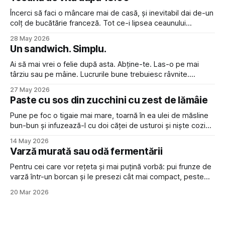
Încerci să faci o mâncare mai de casă, și inevitabil dai de-un
colț de bucătărie franceză. Tot ce-i lipsea ceaunului
acestuia să fie un veritabil à la bourguignon era vin roșu în
28 May 2026
loc de apă, și o atitudine disprețuitoare față de cei care nu
Un sandwich. Simplu.
pot pronunța “croissant” cu
Ai să mai vrei o felie după asta. Abține-te. Las-o pe mai
târziu sau pe mâine. Lucrurile bune trebuiesc râvnite.
Sandwich-ul e și mai gustos dacă ți se duc gândurile la el
27 May 2026
toată ziua, cu anticipație.
Paste cu sos din zucchini cu zest de lămâie
Pune pe foc o tigaie mai mare, toarnă în ea ulei de măsline
bun-bun și infuzează-l cu doi căței de usturoi și niște cozi
de busuioc. Între timp, taie doi zucchini (sau mai mulți dacă
14 May 2026
sunt mici) în rondele de vreo jumătate de centimetru
Varză murată sau odă fermentării
grosime și pune-le
Pentru cei care vor rețeta și mai puțină vorbă: pui frunze de
varză într-un borcan și le presezi cât mai compact, peste
care torni saramură din apă cu 2% sare în volum (spre
20 Mar 2026
exemplu, 20 g de sare la 1 litru de apă) și pui o greutate ca
să